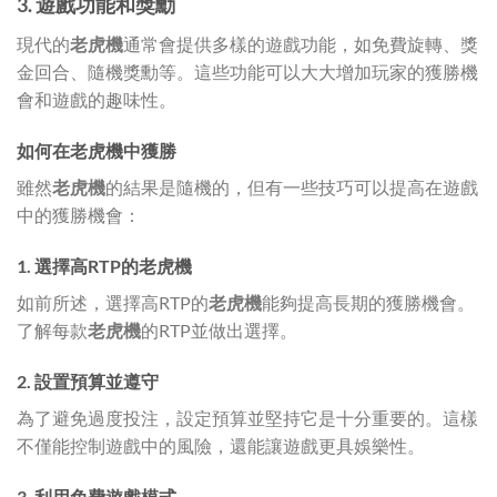
3. 遊戲功能和獎勳
現代的
老虎機
通常會提供多樣的遊戲功能，如免費旋轉、獎
金回合、隨機獎勳等。這些功能可以大大增加玩家的獲勝機
會和遊戲的趣味性。
如何在老虎機中獲勝
雖然
老虎機
的結果是隨機的，但有一些技巧可以提高在遊戲
中的獲勝機會：
1. 選擇高RTP的老虎機
如前所述，選擇高RTP的
老虎機
能夠提高長期的獲勝機會。
了解每款
老虎機
的RTP並做出選擇。
2. 設置預算並遵守
為了避免過度投注，設定預算並堅持它是十分重要的。這樣
不僅能控制遊戲中的風險，還能讓遊戲更具娛樂性。
3. 利用免費遊戲模式