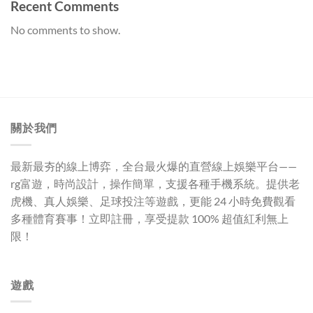
Recent Comments
No comments to show.
關於我們
最新最夯的線上博弈，全台最火爆的直營線上娛樂平台——
rg富遊
，時尚設計，操作簡單，支援各種手機系統。提供老
虎機、真人娛樂、足球投注等遊戲，更能 24 小時免費觀看
多種體育賽事！立即註冊，享受提款 100% 超值紅利無上
限！
遊戲