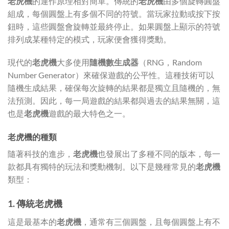
老虎機
的運作原理相對簡單。傳統的
老虎機
由多個旋轉圓盤
組成，每個圓盤上有多個不同的符號。當玩家拉動或按下按
鈕時，這些圓盤會旋轉並最終停止。如果圓盤上顯示的符號
排列成某種特定的模式，玩家便會獲得獎勳。
現代的
老虎機
大多使用
隨機數生成器
（RNG，Random
Number Generator）來確保遊戲的公平性。這種技術可以
隨機生成結果，確保每次旋轉的結果都是獨立且隨機的，無
法預測。因此，每一局遊戲的結果都與過去的結果無關，這
也是
老虎機
遊戲的最大特色之一。
老虎機的種類
隨著科技的進步，
老虎機
也發展出了多種不同的版本，每一
款都具有獨特的玩法和獎勳機制。以下是幾種常見的
老虎機
類型：
1. 傳統老虎機
這是最基本的
老虎機
，通常有三個圓盤，且每個圓盤上有不