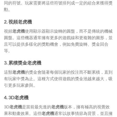
同的符號。玩家需要將這些符號排列成一定的組合來獲得獎
勳。
2. 視頻老虎機
視頻
老虎機
使用顯示器顯示旋轉的圓盤，而不是傳統的機械
圓盤。這些機器通常擁有更多的遊戲線和更複雜的圖形，並
且可以提供多樣化的獎勳機會，例如免費旋轉、獎金回合
等。
3. 累積獎金老虎機
這類
老虎機
的獎金會隨著每個玩家的投注而不斷累積，直到
有玩家中獎為止。這種方式使得遊戲的獎金池越來越大，吸
引更多玩家參與。
4. 3D老虎機
3D
老虎機
是當前最先進的
老虎機
版本，擁有極高的視覺效
果和動畫效果。這些
老虎機
通常以故事情節為背景，並且擁