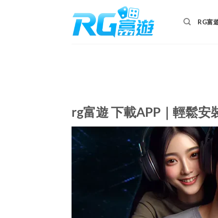
Skip
to
RG富
content
rg富遊 下載APP｜輕