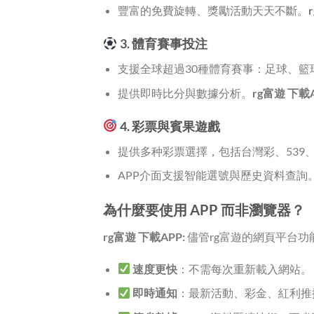
豐富的免費旋轉、獎勵活動天天不斷。
3. 體育賽事投注
支援全球超過30種體育賽事：足球、籃
提供即時比分與數據分析。
rg富遊 下載
4. 彩票與賓果遊戲
提供多种彩票選擇，包括台灣彩、539
APP介面支援智能選號與歷史資料查詢
為什麼要使用 APP 而非瀏覽器？
rg富遊 下載APP:
儘管rg富遊的網頁平台
速度更快
：不需每次重新載入網站。
即時通知
：最新活動、彩金、紅利推