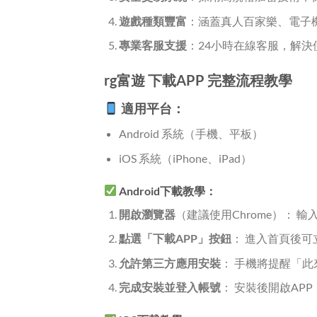
遊戲種類豐富
：涵蓋真人百家樂、電子
專業客服支援
：24小時在線客服，解決
rg富遊 下載APP 完整流程教學
適用平台：
Android 系統（手機、平板）
iOS 系統（iPhone、iPad）
Android下載教學：
開啟瀏覽器
（建議使用Chrome）： 輸入官
點選「下載APP」按鈕
： 進入首頁後可
允許第三方應用安裝
： 手機將提醒「此
完成安裝並登入帳號
： 安裝後開啟AP