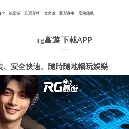
遊
娛樂城
彩票彩球
老虎機
運彩賽事
電競遊戲
rg富遊 下載APP
鬆安裝、安全快速、隨時隨地暢玩娛樂