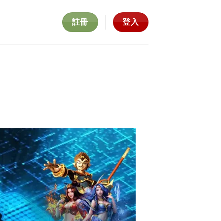
註冊
登入