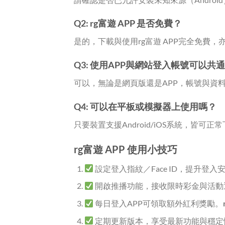
Q2: rg富遊 APP 是否免費？
是的，下載與使用rg富遊 APP完全免費，
Q3: 使用APP與網站登入帳號可以共
可以，無論是網頁版還是APP，帳號與資
Q4: 可以在平板或模擬器上使用嗎？
只要裝置支援Android/iOS系統，皆可正
rg富遊 APP 使用小技巧
設定登入指紋／Face ID，提升登入
開啟推播功能，接收限時彩金與活動
每日登入APP可領取額外紅利獎勵。
定期更新版本，享受最新功能與穩定