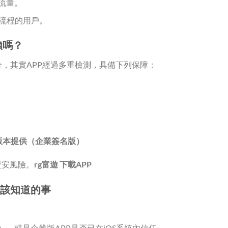
流量。
流程的用戶。
賴嗎？
全，其實APP經過多重檢測，具備下列保障：
準則相符版本提供（企業簽名版）
資安風險。
rg富遊 下載APP
你該知道的事
d），或是企業版APP是否已在iOS系統內信任。