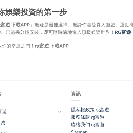
 是你娛樂投資的第一步
g富遊 下載APP
」無疑是最佳選擇。無論你喜愛真人遊戲、運動賽
驗。只需幾分鐘安裝，即可隨時隨地進入頂級娛樂世界！
RG富遊
開啟你的幸運之門！
rg富遊 下載APP
戲
資訊
隱私權政策 rg富遊
富遊
服務條款 rg富遊
樂城
聯絡我們 rg富遊
Sitemap