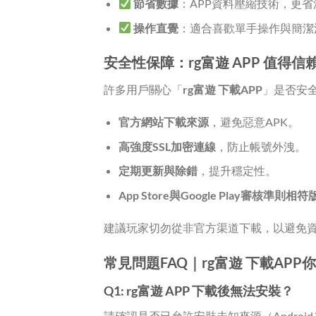
節省數據
：APP資料壓縮技術，更省
操作直覺
：適合喜歡單手操作與簡潔
安全性保障：rg富遊 APP 值得信
許多用戶關心「
rg富遊 下載APP
」是否安
官方網站下載來源
，避免惡意APK。
高強度SSL加密連線
，防止帳號外洩。
定期更新與除錯
，提升穩定性。
App Store與Google Play審核
建議玩家切勿從非官方渠道下載，以避免
常見問題FAQ｜rg富遊 下載APP
Q1: rg富遊 APP 下載後無法安裝？
請確認是否已允許安裝未知來源（Androi