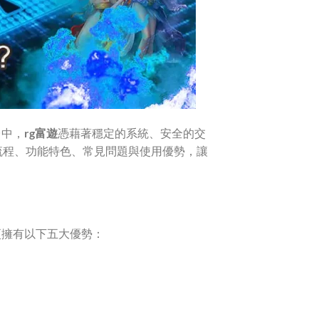
台中，
rg富遊
憑藉著穩定的系統、安全的交
流程、功能特色、常見問題與使用優勢，讓
，更擁有以下五大優勢：