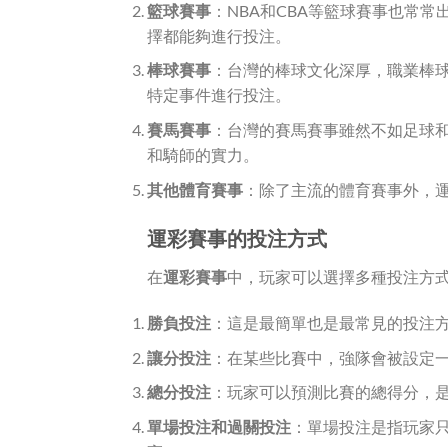
籃球賽事
：NBA和CBA等籃球賽事也常
擇都能夠進行投注。
棒球賽事
：台灣的棒球文化深厚，職業棒
特定事件進行投注。
賽馬賽事
：台灣的賽馬賽事雖然不如足球
和騎師的實力。
其他體育賽事
：除了主流的體育賽事外，
運彩賽事的投注方式
在
運彩賽事
中，玩家可以選擇多種投注方
勝負投注
：這是最簡單也是最常見的投注
讓分投注
：在某些比賽中，強隊會被設定
總分投注
：玩家可以預測比賽的總得分，
單場投注和過關投注
：單場投注是指玩家