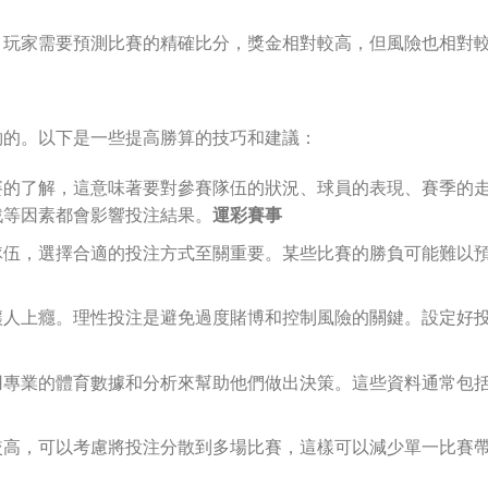
，玩家需要預測比賽的精確比分，獎金相對較高，但風險也相對
夠的。以下是一些提高勝算的技巧和建議：
賽的了解，這意味著要對參賽隊伍的狀況、球員的表現、賽季的
戰等因素都會影響投注結果。
運彩賽事
隊伍，選擇合適的投注方式至關重要。某些比賽的勝負可能難以
讓人上癮。理性投注是避免過度賭博和控制風險的關鍵。設定好
用專業的體育數據和分析來幫助他們做出決策。這些資料通常包
較高，可以考慮將投注分散到多場比賽，這樣可以減少單一比賽