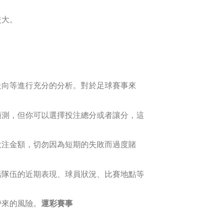
較大。
走向等進行充分的分析。對於足球賽事來
預測，但你可以選擇投注總分或者讓分，這
投注金額，切勿因為短期的失敗而過度賭
括隊伍的近期表現、球員狀況、比賽地點等
帶來的風險。
運彩賽事