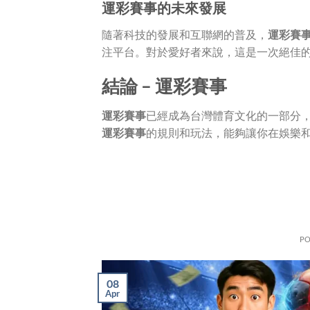
運彩賽事的未來發展
隨著科技的發展和互聯網的普及，
運彩賽
注平台。對於愛好者來說，這是一次絕佳
結論 – 運彩賽事
運彩賽事
已經成為台灣體育文化的一部分
運彩賽事
的規則和玩法，能夠讓你在娛樂
P
08
Apr