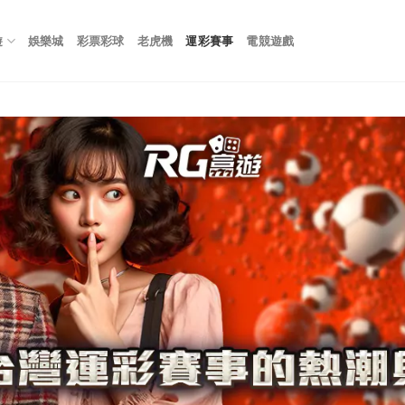
遊
娛樂城
彩票彩球
老虎機
運彩賽事
電競遊戲