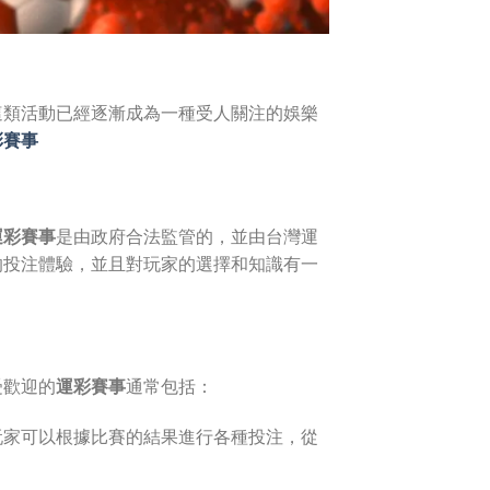
這類活動已經逐漸成為一種受人關注的娛樂
彩賽事
運彩賽事
是由政府合法監管的，並由台灣運
的投注體驗，並且對玩家的選擇和知識有一
受歡迎的
運彩賽事
通常包括：
玩家可以根據比賽的結果進行各種投注，從