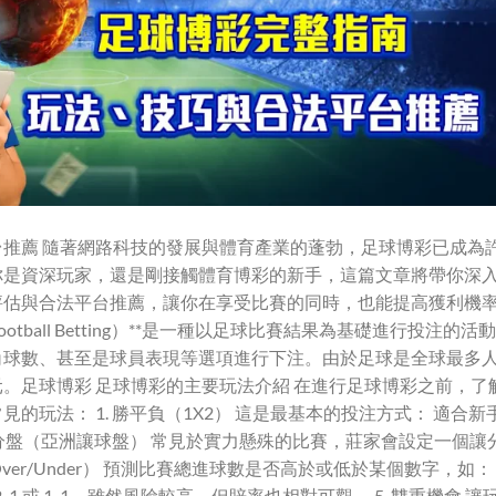
推薦 隨著網路科技的發展與體育產業的蓬勃，足球博彩已成為
你是資深玩家，還是剛接觸體育博彩的新手，這篇文章將帶你深
評估與合法平台推薦，讓你在享受比賽的同時，也能提高獲利機
tball Betting）**是一種以足球比賽結果為基礎進行投注的活
角球數、甚至是球員表現等選項進行下注。由於足球是全球最多
。足球博彩 足球博彩的主要玩法介紹 在進行足球博彩之前，了
玩法： 1. 勝平負（1X2） 這是最基本的投注方式： 適合新
讓分盤（亞洲讓球盤） 常見於實力懸殊的比賽，莊家會設定一個讓
ver/Under） 預測比賽總進球數是否高於或低於某個數字，如： 4
1 或 1-1。雖然風險較高，但賠率也相對可觀。 5. 雙重機會 讓