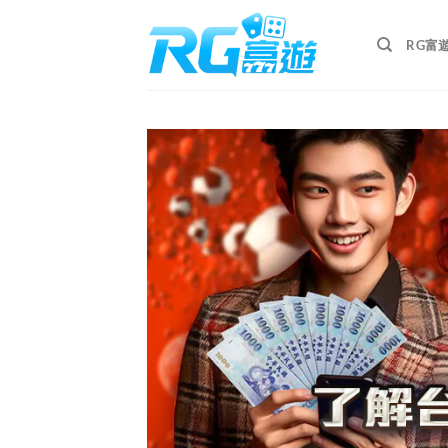
Skip
to
RG富
content