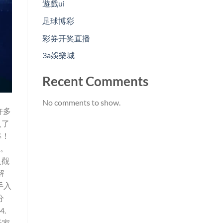
遊戲ui
足球博彩
彩券开奖直播
3a娛樂城
Recent Comments
No comments to show.
許多
入了
率！
動。
人觀
解
手入
分
.
玩家