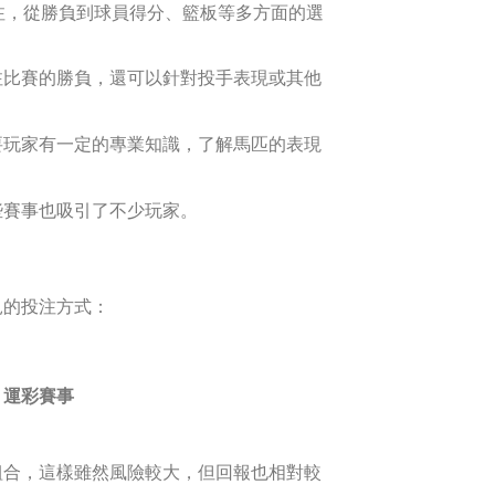
投注，從勝負到球員得分、籃板等多方面的選
注比賽的勝負，還可以針對投手表現或其他
要玩家有一定的專業知識，了解馬匹的表現
些賽事也吸引了不少玩家。
見的投注方式：
。
運彩賽事
組合，這樣雖然風險較大，但回報也相對較