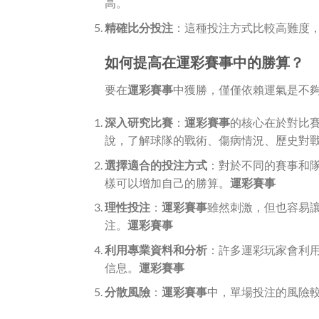
高。
精確比分投注
：這種投注方式比較高難度
如何提高在運彩賽事中的勝算？
要在
運彩賽事
中獲勝，僅僅依賴運氣是不
深入研究比賽
：
運彩賽事
的核心在於對比
說，了解球隊的戰術、傷病情況、歷史對
選擇適合的投注方式
：對於不同的賽事和
樣可以增加自己的勝算。
運彩賽事
理性投注
：
運彩賽事
雖然刺激，但也容易
注。
運彩賽事
利用專業資料和分析
：許多運彩玩家會利
信息。
運彩賽事
分散風險
：
運彩賽事
中，單場投注的風險